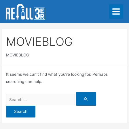
Skip
to
Main
content
Menu
MOVIEBLOG
MOVIEBLOG
It seems we can’t find what you’re looking for. Perhaps
searching can help.
Search
for: