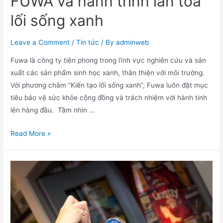
FUWA và hành trình lan tỏa
lối sống xanh
Leave a Comment
/
Tin tức
/ By
adminweb
Fuwa là công ty tiên phong trong lĩnh vực nghiên cứu và sản
xuất các sản phẩm sinh học xanh, thân thiện với môi trường.
Với phương châm “Kiến tạo lối sống xanh”, Fuwa luôn đặt mục
tiêu bảo vệ sức khỏe cộng đồng và trách nhiệm với hành tinh
lên hàng đầu. Tầm nhìn …
FUWA
Read More »
và
hành
trình
lan
tỏa
lối
sống