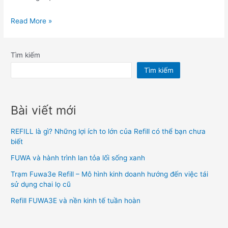
Refill
Read More »
FUWA3E
và
Tìm kiếm
nền
Tìm kiếm
kinh
tế
tuần
Bài viết mới
hoàn
REFILL là gì? Những lợi ích to lớn của Refill có thể bạn chưa
biết
FUWA và hành trình lan tỏa lối sống xanh
Trạm Fuwa3e Refill – Mô hình kinh doanh hướng đến việc tái
sử dụng chai lọ cũ
Refill FUWA3E và nền kinh tế tuần hoàn