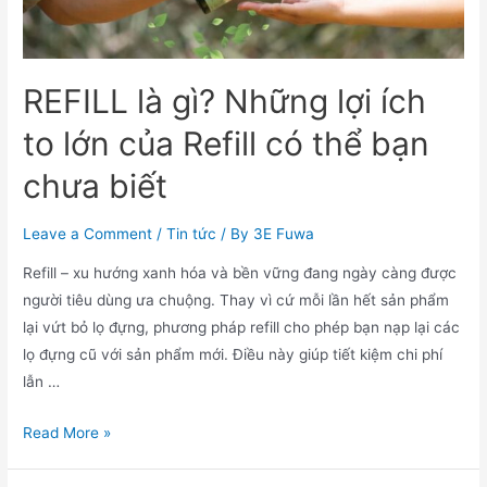
REFILL là gì? Những lợi ích
to lớn của Refill có thể bạn
chưa biết
Leave a Comment
/
Tin tức
/ By
3E Fuwa
Refill – xu hướng xanh hóa và bền vững đang ngày càng được
người tiêu dùng ưa chuộng. Thay vì cứ mỗi lần hết sản phẩm
lại vứt bỏ lọ đựng, phương pháp refill cho phép bạn nạp lại các
lọ đựng cũ với sản phẩm mới. Điều này giúp tiết kiệm chi phí
lẫn …
REFILL
Read More »
là
gì?