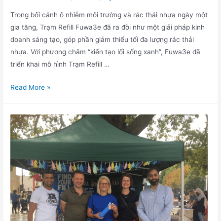
Trong bối cảnh ô nhiễm môi trường và rác thải nhựa ngày một
gia tăng, Trạm Refill Fuwa3e đã ra đời như một giải pháp kinh
doanh sáng tạo, góp phần giảm thiểu tối đa lượng rác thải
nhựa. Với phương châm “kiến tạo lối sống xanh”, Fuwa3e đã
triển khai mô hình Trạm Refill …
Trạm
Read More »
Fuwa3e
Refill
–
Mô
hình
kinh
doanh
hướng
đến
việc