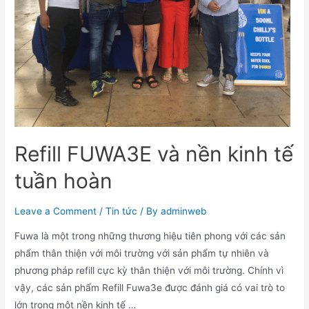
tái
sử
dụng
chai
lọ
cũ
Refill FUWA3E và nền kinh tế
tuần hoàn
Leave a Comment
/
Tin tức
/ By
adminweb
Fuwa là một trong những thương hiệu tiên phong với các sản
phẩm thân thiện với môi trường với sản phẩm tự nhiên và
phương pháp refill cực kỳ thân thiện với môi trường. Chính vì
vậy, các sản phẩm Refill Fuwa3e được đánh giá có vai trò to
lớn trong một nền kinh tế …