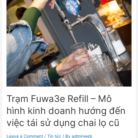
xanh
Trạm Fuwa3e Refill – Mô
hình kinh doanh hướng đến
việc tái sử dụng chai lọ cũ
Leave a Comment
/
Tin tức
/ By
adminweb