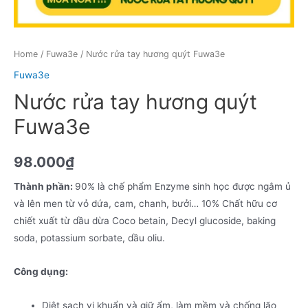
Home
/
Fuwa3e
/ Nước rửa tay hương quýt Fuwa3e
Fuwa3e
Nước rửa tay hương quýt
Fuwa3e
98.000
₫
Thành phần:
90% là chế phẩm Enzyme sinh học được ngâm ủ
và lên men từ vỏ dứa, cam, chanh, bưởi… 10% Chất hữu cơ
chiết xuất từ dầu dừa Coco betain, Decyl glucoside, baking
soda, potassium sorbate, dầu oliu.
Công dụng:
Diệt sạch vi khuẩn và giữ ẩm, làm mềm và chống lão