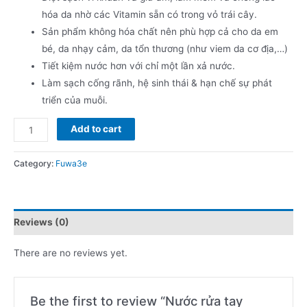
hóa da nhờ các Vitamin sẵn có trong vỏ trái cây.
Sản phẩm không hóa chất nên phù hợp cả cho da em
bé, da nhạy cảm, da tổn thương (như viem da cơ địa,…)
Tiết kiệm nước hơn với chỉ một lần xả nước.
Làm sạch cống rãnh, hệ sinh thái & hạn chế sự phát
triển của muỗi.
Nước
Add to cart
rửa
tay
Category:
Fuwa3e
hương
quýt
Fuwa3e
Reviews (0)
quantity
There are no reviews yet.
Be the first to review “Nước rửa tay