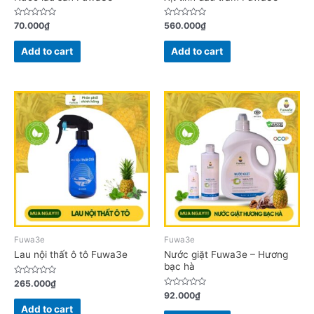
Rated
Rated
70.000
₫
560.000
₫
0
0
out
out
of
of
Add to cart
Add to cart
5
5
Fuwa3e
Fuwa3e
Lau nội thất ô tô Fuwa3e
Nước giặt Fuwa3e – Hương
bạc hà
Rated
265.000
₫
0
Rated
92.000
₫
out
0
of
Add to cart
out
5